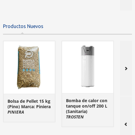
Productos Nuevos
Bomba de calor con
Bomb
Bolsa de Pellet 15 kg
tanque on/off 200 L
inve
(Pino) Marca: Piniera
(Sanitaria)
mono
PINIERA
VER DETALLE
TROSTEN
(Cale
VER DETALLE
Refri
TROS