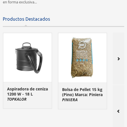
en forma exclusiva...
Productos Destacados
Aspiradora de ceniza
Bomb
Bolsa de Pellet 15 kg
1200 W - 18 L
inve
(Pino) Marca: Piniera
TOPKALOR
mono
PINIERA
VER DETALLE
VER DETALLE
(Cale
Refri
TROS